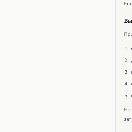
Есл
Вы
При
Не 
зат