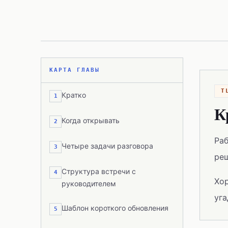
КАРТА ГЛАВЫ
T
Кратко
1
К
Когда открывать
2
Раб
Четыре задачи разговора
3
ре
Структура встречи с
4
Хор
руководителем
уга
Шаблон короткого обновления
5