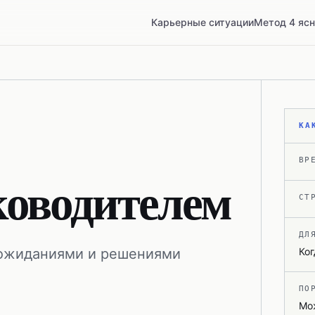
Карьерные ситуации
Метод 4 яс
КА
ВР
ководителем
СТ
ДЛ
 ожиданиями и решениями
Ког
ПО
Мож