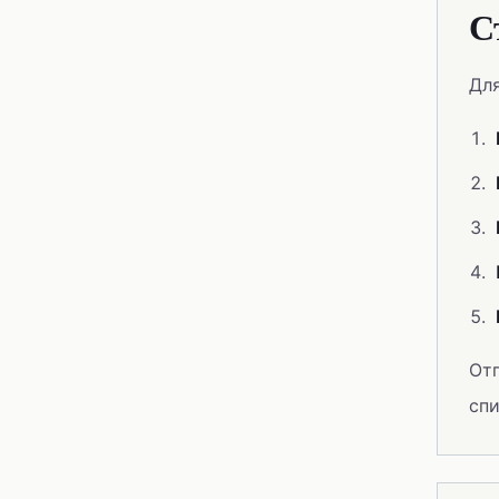
С
Для
Отп
спи