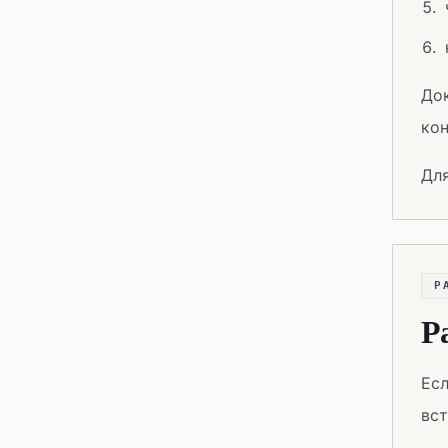
Док
кон
Дл
Р
Р
Есл
вст