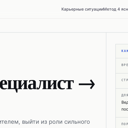
Карьерные ситуации
Метод 4 яс
КА
ВР
ециалист →
СТ
ДЛ
Вед
пос
ителем, выйти из роли сильного
ПО