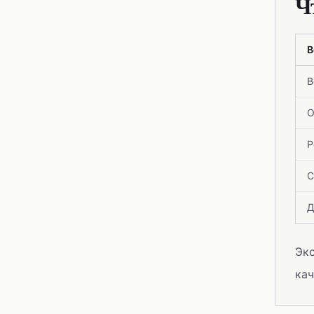
Ч
В
В
О
Р
С
Д
Экс
кач