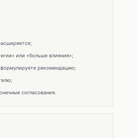
расширяется;
егии» или «больше влияния»;
о формулируете рекомендацию;
телю;
онечные согласования.