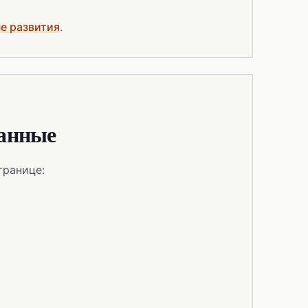
е развития
.
данные
транице: