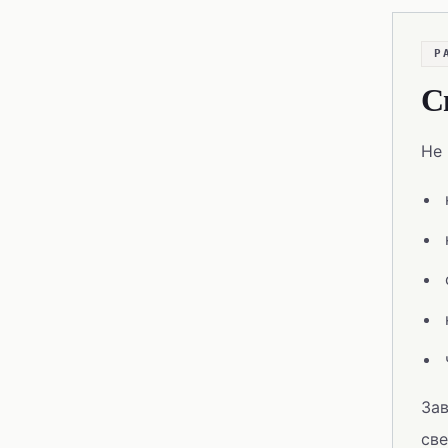
Р
С
Не 
Зав
све